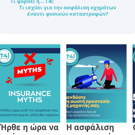
Τι φοράει η… T4i;
Τι ισχύει για την ασφάλιση οχημάτων
έναντι φυσικών καταστροφών?
Ήρθε η ώρα να
Η ασφάλιση