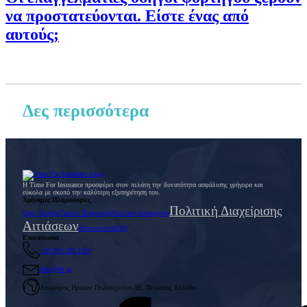
να προστατεύονται. Είστε ένας από
αυτούς;
Δες περισσότερα
Η Time For Insurance προσφέρει στον πελάτη την δυνατότητα ασφάλισης γρήγορα και
εύκολα με σκοπό την καλύτερη εξυπηρέτηση του.
Χρήσιμες Πληροφορίες
Πολιτική Διαχείρισης
Όροι Χρήσης
Τρόποι Πληρωμής
Πολιτική Απορρήτου
Αιτιάσεων
Επικοινωνία
FAQ
Επικοινωνία
+30 210 220 1010
info@t4i.gr
Λεωφόρος Ηρώων Πολυτεχνείου 85, Πειραιάς, Ελλάδα